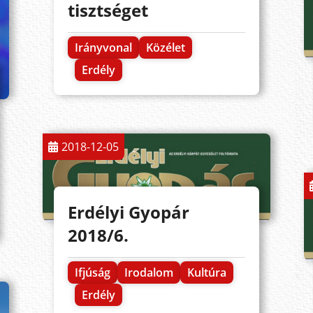
tisztséget
Irányvonal
Közélet
Erdély
2018-12-05
Erdélyi Gyopár
2018/6.
Ifjúság
Irodalom
Kultúra
Erdély