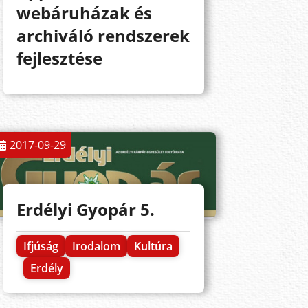
webáruházak és
archiváló rendszerek
fejlesztése
2017-09-29
Erdélyi Gyopár 5.
Ifjúság
Irodalom
Kultúra
Erdély