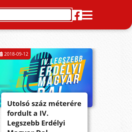
2018-09-12
Utolsó száz méterére
fordult a IV.
Legszebb Erdélyi