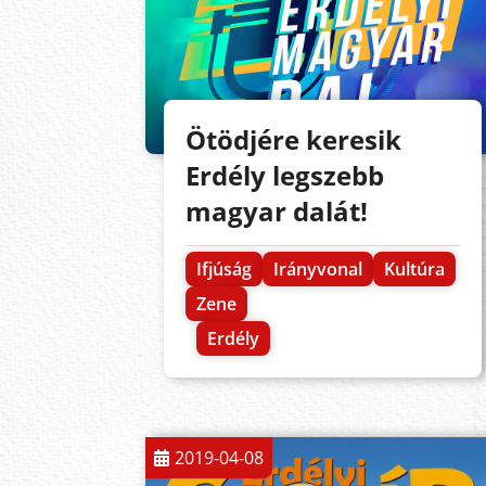
Ötödjére keresik
Erdély legszebb
magyar dalát!
Ifjúság
Irányvonal
Kultúra
Zene
Erdély
2019-04-08