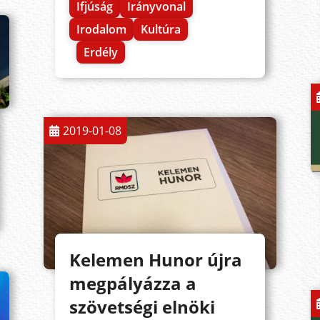
Ifjúság
Irányvonal
Irodalom
Kultúra
Erdély
2019-01-08
Kelemen Hunor újra
megpályázza a
szövetségi elnöki