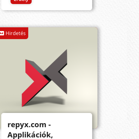
Hirdetés
repyx.com -
Applikációk,