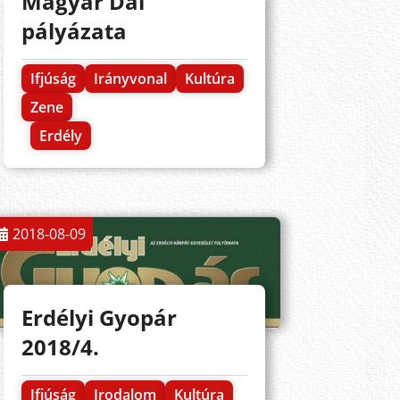
Magyar Dal
pályázata
Ifjúság
Irányvonal
Kultúra
Zene
Erdély
2018-08-09
Erdélyi Gyopár
2018/4.
Ifjúság
Irodalom
Kultúra