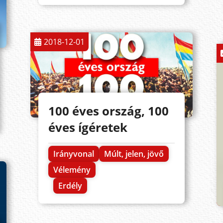
2018-12-01
100 éves ország, 100
éves ígéretek
Irányvonal
Múlt, jelen, jövő
Vélemény
Erdély