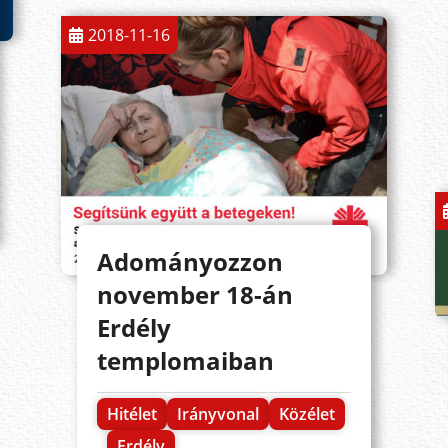
2018-11-16
Adományozzon
november 18-án
Erdély
templomaiban
Hitélet
Irányvonal
Közélet
Erdély