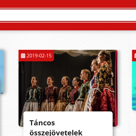
2019-02-15
Táncos
összejövetelek