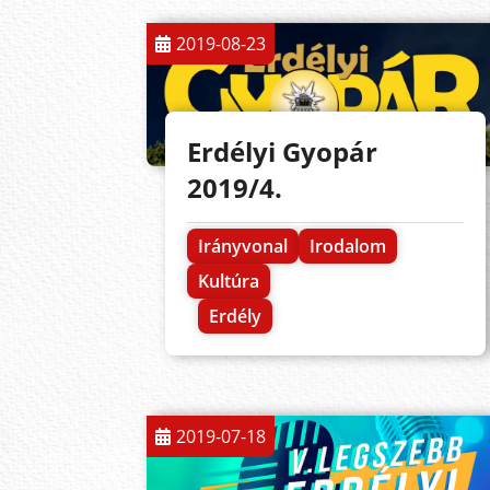
2019-08-23
Erdélyi Gyopár
2019/4.
Irányvonal
Irodalom
Kultúra
Erdély
2019-07-18