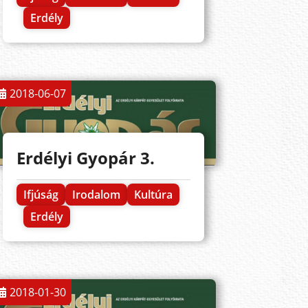
Erdély
2018-06-07
Erdélyi Gyopár 3.
Ifjúság
Irodalom
Kultúra
Erdély
2018-01-30