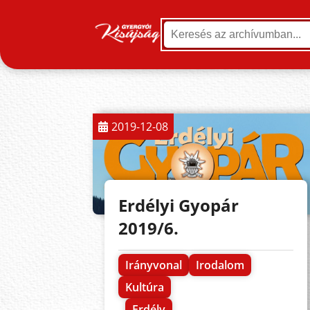
2019-12-08
Erdélyi Gyopár
2019/6.
Irányvonal
Irodalom
Kultúra
Erdély