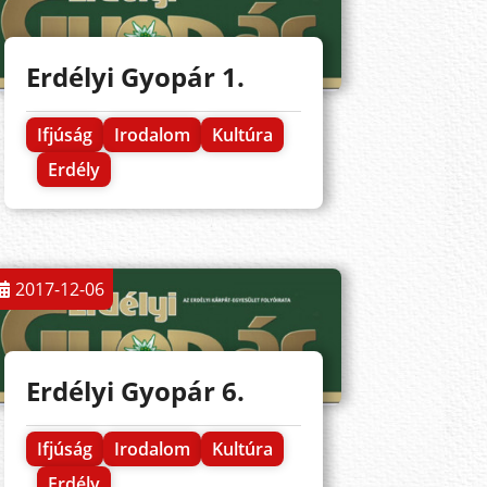
Erdélyi Gyopár 1.
Ifjúság
Irodalom
Kultúra
Erdély
2017-12-06
Erdélyi Gyopár 6.
Ifjúság
Irodalom
Kultúra
Erdély