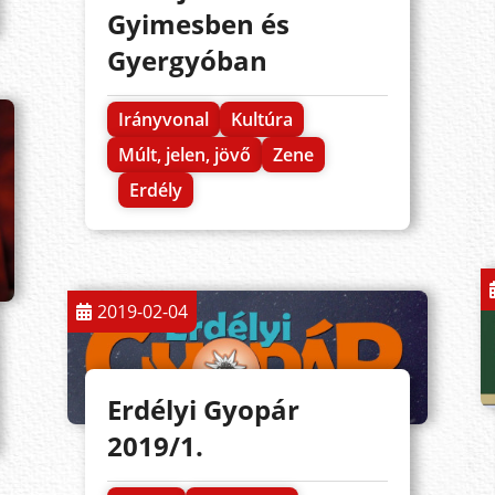
Gyimesben és
Gyergyóban
Irányvonal
Kultúra
Múlt, jelen, jövő
Zene
Erdély
2019-02-04
Erdélyi Gyopár
2019/1.