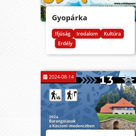
Gyopárka
Ifjúság
Irodalom
Kultúra
Erdély
2024-08-14