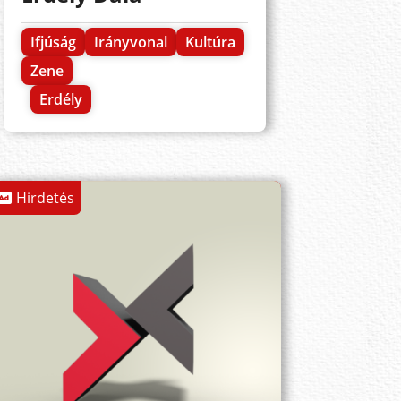
Ifjúság
Irányvonal
Kultúra
Zene
Erdély
Hirdetés