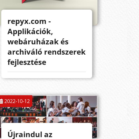
repyx.com -
Applikációk,
webáruházak és
archiváló rendszerek
fejlesztése
2022-10-12
Újraindul az