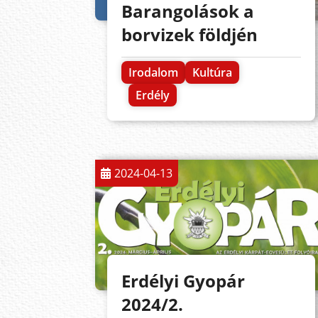
Barangolások a
borvizek földjén
Irodalom
Kultúra
Erdély
2024-04-13
Erdélyi Gyopár
2024/2.