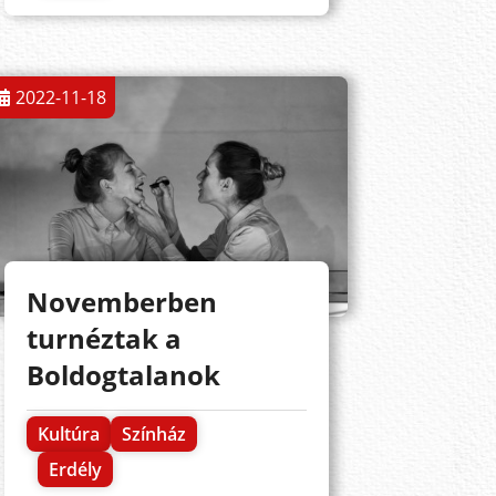
2022-11-18
Novemberben
turnéztak a
Boldogtalanok
Kultúra
Színház
Erdély