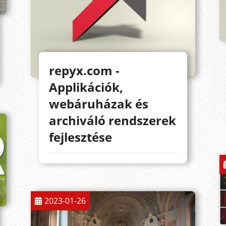
repyx.com -
Applikációk,
webáruházak és
archiváló rendszerek
fejlesztése
2023-01-26