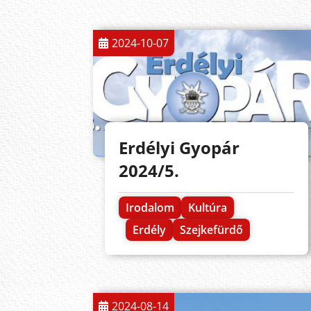
2024-10-07
Erdélyi Gyopár
2024/5.
Irodalom
Kultúra
Erdély
Szejkefürdő
2024-08-14