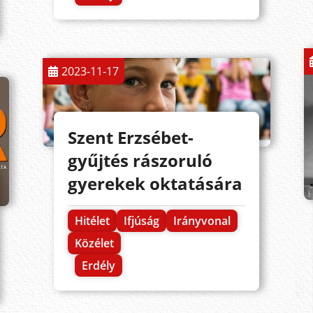
2023-11-17
Szent Erzsébet-
gyűjtés rászoruló
gyerekek oktatására
Hitélet
Ifjúság
Irányvonal
Közélet
Erdély