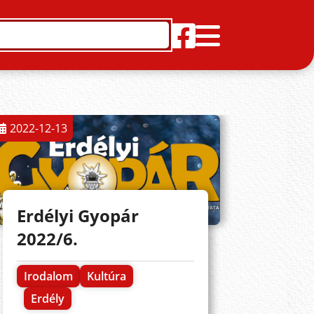
2022-12-13
Erdélyi Gyopár
2022/6.
Irodalom
Kultúra
Erdély