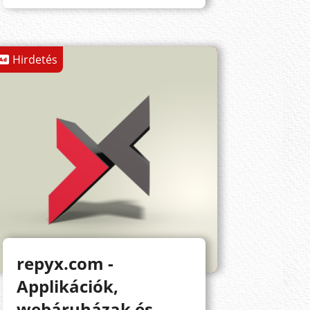
Hirdetés
repyx.com -
Applikációk,
webáruházak és