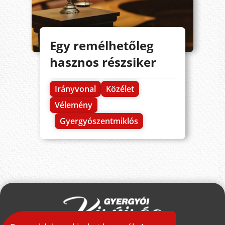
Egy remélhetőleg
hasznos részsiker
Irányvonal
Közélet
Vélemény
Gyergyószentmiklós