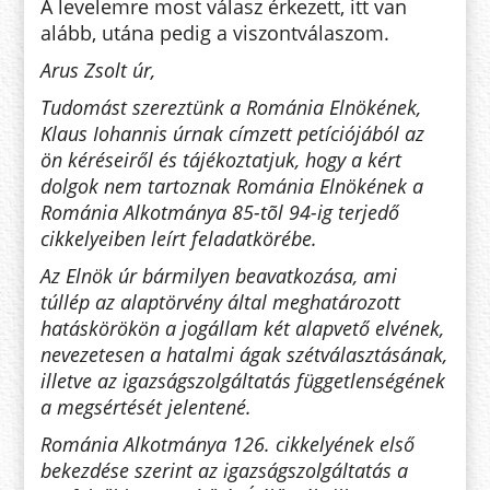
A levelemre most válasz érkezett, itt van
alább, utána pedig a viszontválaszom.
Arus Zsolt úr,
Tudomást szereztünk a Románia Elnökének,
Klaus Iohannis úrnak címzett petíciójából az
ön kéréseiről és tájékoztatjuk, hogy a kért
dolgok nem tartoznak Románia Elnökének a
Románia Alkotmánya 85-tõl 94-ig terjedő
cikkelyeiben leírt feladatkörébe.
Az Elnök úr bármilyen beavatkozása, ami
túllép az alaptörvény által meghatározott
hatáskörökön a jogállam két alapvető elvének,
nevezetesen a hatalmi ágak szétválasztásának,
illetve az igazságszolgáltatás függetlenségének
a megsértését jelentené.
Románia Alkotmánya 126. cikkelyének első
bekezdése szerint az igazságszolgáltatás a