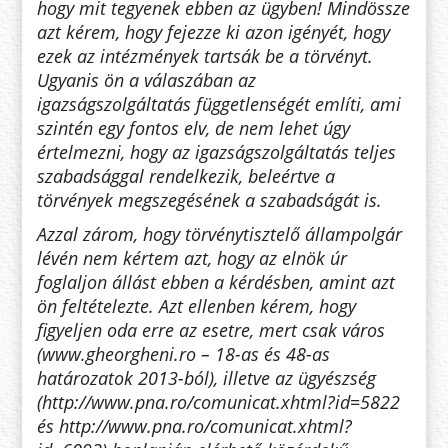
hogy mit tegyenek ebben az ügyben! Mindössze
azt kérem, hogy fejezze ki azon igényét, hogy
ezek az intézmények tartsák be a törvényt.
Ugyanis ön a válaszában az
igazságszolgáltatás függetlenségét említi, ami
szintén egy fontos elv, de nem lehet úgy
értelmezni, hogy az igazságszolgáltatás teljes
szabadsággal rendelkezik, beleértve a
törvények megszegésének a szabadságát is.
Azzal zárom, hogy törvénytisztelő állampolgár
lévén nem kértem azt, hogy az elnök úr
foglaljon állást ebben a kérdésben, amint azt
ön feltételezte. Azt ellenben kérem, hogy
figyeljen oda erre az esetre, mert csak város
(www.gheorgheni.ro – 18-as és 48-as
határozatok 2013-ból), illetve az ügyészség
(http://www.pna.ro/comunicat.xhtml?id=5822
és http://www.pna.ro/comunicat.xhtml?