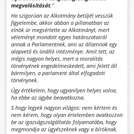
megvalósítását
.”
Ha szigorúan az Alkotmány betűjét vesszük
figyelembe, akkor abban a pillanatban az
elnök úr megsértette az Alkotmányt, mert
véleményt mondott egyes határozatairól
annak a Parlamentnek, ami az államnak egy
alapvető és önálló intézménye. Amit tett, az
mégis nagyon helyes, mert a moralitás
törvényének engedelmeskedett, ami felett áll
bármilyen, a parlament által elfogadott
törvénynek.
Úgy értékelem, hogy ugyanilyen helyes volna,
ha ebbe az ügybe beavatkozna.
S hogy legyek nagyon világos: nem kértem és
nem kérem, hogy olyan értelemben avatkozzon
be az igazságszolgáltatás folyamatába, hogy
megmondja az ügyészeknek vagy a bíróknak,