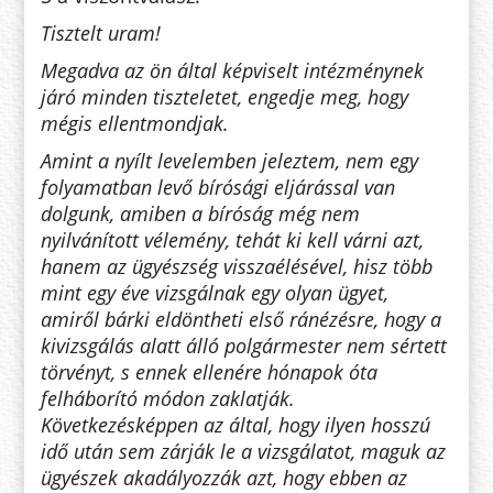
Tisztelt uram!
Megadva az ön által képviselt intézménynek
járó minden tiszteletet, engedje meg, hogy
mégis ellentmondjak.
Amint a nyílt levelemben jeleztem, nem egy
folyamatban levő bírósági eljárással van
dolgunk, amiben a bíróság még nem
nyilvánított vélemény, tehát ki kell várni azt,
hanem az ügyészség visszaélésével, hisz több
mint egy éve vizsgálnak egy olyan ügyet,
amiről bárki eldöntheti első ránézésre, hogy a
kivizsgálás alatt álló polgármester nem sértett
törvényt, s ennek ellenére hónapok óta
felháborító módon zaklatják.
Következésképpen az által, hogy ilyen hosszú
idő után sem zárják le a vizsgálatot, maguk az
ügyészek akadályozzák azt, hogy ebben az