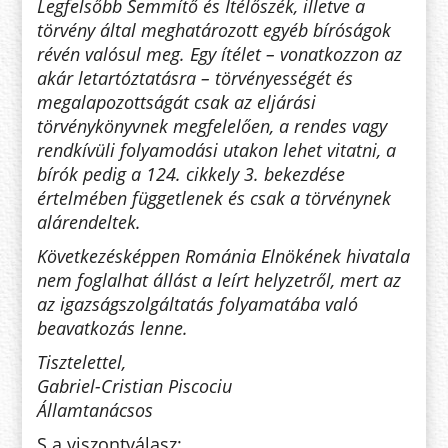
Legfelsőbb Semmítő és Ítélőszék, illetve a
törvény által meghatározott egyéb bíróságok
révén valósul meg. Egy ítélet – vonatkozzon az
akár letartóztatásra – törvényességét és
megalapozottságát csak az eljárási
törvénykönyvnek megfelelően, a rendes vagy
rendkívüli folyamodási utakon lehet vitatni, a
bírók pedig a 124. cikkely 3. bekezdése
értelmében függetlenek és csak a törvénynek
alárendeltek.
Következésképpen Románia Elnökének hivatala
nem foglalhat állást a leírt helyzetről, mert az
az igazságszolgáltatás folyamatába való
beavatkozás lenne.
Tisztelettel,
Gabriel-Cristian Piscociu
Államtanácsos
S a viszontválasz: