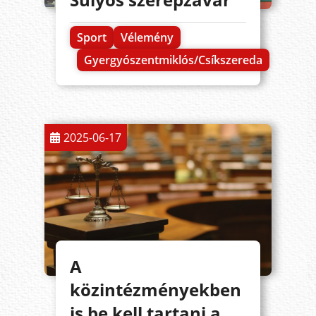
Sport
Vélemény
Gyergyószentmiklós/Csíkszereda
2025-06-17
A
közintézményekben
is be kell tartani a