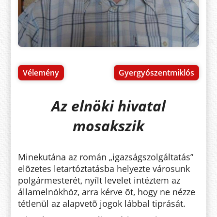
Vélemény
Gyergyószentmiklós
Az elnöki hivatal
mosakszik
Minekutána az román „igazságszolgáltatás”
elõzetes letartóztatásba helyezte városunk
polgármesterét, nyílt levelet intéztem az
államelnökhöz, arra kérve õt, hogy ne nézze
tétlenül az alapvetõ jogok lábbal tiprását.