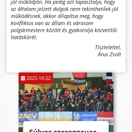
jól működjön. Ha pedig azt tapasztalja, hogy
az általam jelzett dolgok nem tekinthetőek jól
működésnek, akkor állapítsa meg, hogy
konfliktus van az állam és városom
polgármestere között és gyakorolja közvetítői
hatáskörét.
Tisztelettel,
Árus Zsolt
2025-10-22
Súlyos szerepzavar