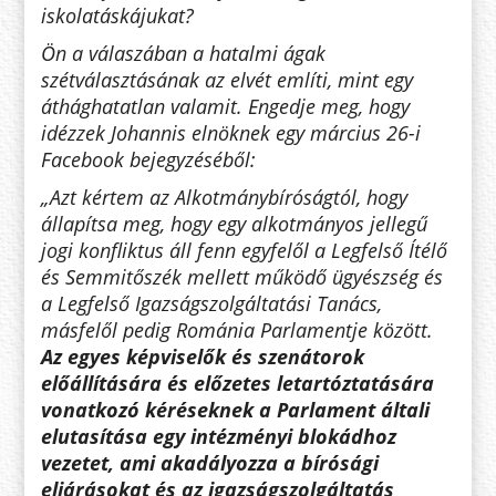
iskolatáskájukat?
Ön a válaszában a hatalmi ágak
szétválasztásának az elvét említi, mint egy
áthághatatlan valamit. Engedje meg, hogy
idézzek Johannis elnöknek egy március 26-i
Facebook bejegyzéséből:
„Azt kértem az Alkotmánybíróságtól, hogy
állapítsa meg, hogy egy alkotmányos jellegű
jogi konfliktus áll fenn egyfelől a Legfelső Ítélő
és Semmitőszék mellett működő ügyészség és
a Legfelső Igazságszolgáltatási Tanács,
másfelől pedig Románia Parlamentje között.
Az egyes képviselők és szenátorok
előállítására és előzetes letartóztatására
vonatkozó kéréseknek a Parlament általi
elutasítása egy intézményi blokádhoz
vezetet, ami akadályozza a bírósági
eljárásokat és az igazságszolgáltatás