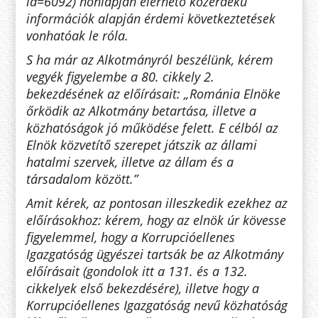
id=6092) honlapján elérhető közérdekű
információk alapján érdemi következtetések
vonhatóak le róla.
S ha már az Alkotmányról beszélünk, kérem
vegyék figyelembe a 80. cikkely 2.
bekezdésének az előírásait: „Románia Elnöke
őrködik az Alkotmány betartása, illetve a
közhatóságok jó működése felett. E célból az
Elnök közvetítő szerepet játszik az állami
hatalmi szervek, illetve az állam és a
társadalom között.”
Amit kérek, az pontosan illeszkedik ezekhez az
előírásokhoz: kérem, hogy az elnök úr kövesse
figyelemmel, hogy a Korrupcióellenes
Igazgatóság ügyészei tartsák be az Alkotmány
előírásait (gondolok itt a 131. és a 132.
cikkelyek első bekezdésére), illetve hogy a
Korrupcióellenes Igazgatóság nevű közhatóság