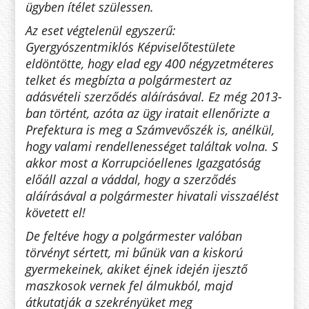
ügyben ítélet szülessen.
Az eset végtelenül egyszerű:
Gyergyószentmiklós Képviselőtestülete
eldöntötte, hogy elad egy 400 négyzetméteres
telket és megbízta a polgármestert az
adásvételi szerződés aláírásával. Ez még 2013-
ban történt, azóta az ügy iratait ellenőrizte a
Prefektura is meg a Számvevőszék is, anélkül,
hogy valami rendellenességet találtak volna. S
akkor most a Korrupcióellenes Igazgatóság
előáll azzal a váddal, hogy a szerződés
aláírásával a polgármester hivatali visszaélést
követett el!
De feltéve hogy a polgármester valóban
törvényt sértett, mi bűnük van a kiskorú
gyermekeinek, akiket éjnek idején ijesztő
maszkosok vernek fel álmukból, majd
átkutatják a szekrényüket meg