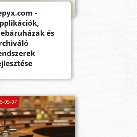
epyx.com -
pplikációk,
ebáruházak és
rchiváló
endszerek
ejlesztése
5-05-07