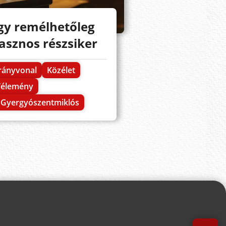
gy remélhetőleg
asznos részsiker
rányvonal
Közélet
Vélemény
Gyergyószentmiklós