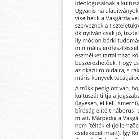
ideológusainak a kultusz
Ugyanis ha alapítványok,
viselhetik a Vasgárda ve
szerveznek a tiszteletükr
ők nyilván csak jó, tiszt
ily módon bárki tudomás
minimális erőfeszítéssel
eszméiket tartalmazó kö
beszerezhetőek. Hogy cs
az okazii.ro oldalra, s r
máris könyvek tucatjaibó
A trükk pedig ott van, h
kultuszát tiltja a jogsza
ügyesen, el kell ismerni
bíróság elítélt háborús
miatt. Márpedig a Vasgá
nem ítélték el (jellemző
cselekedet miatt). Így 