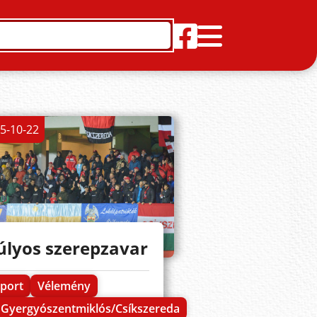
5-10-22
úlyos szerepzavar
port
Vélemény
Gyergyószentmiklós/Csíkszereda