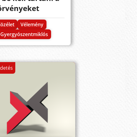
örvényeket
özélet
Vélemény
Gyergyószentmiklós
rdetés