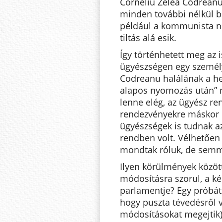
Corneliu Zelea Codreanu 
minden további nélkül b
például a kommunista nép
tiltás alá esik.
Így történhetett meg az i
ügyészségen egy személy
Codreanu halálának a he
alapos nyomozás után”
lenne elég, az ügyész re
rendezvényekre máskor is
ügyészségek is tudnak a
rendben volt. Vélhetően k
mondtak róluk, de semmi 
Ilyen körülmények között
módosításra szorul, a k
parlamentje? Egy próbát 
hogy puszta tévedésről 
módosításokat megejtik)