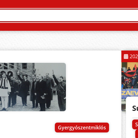
202
S
S
Gyergyószentmiklós