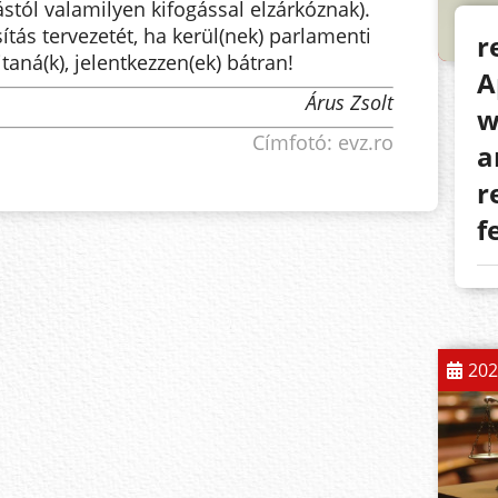
tól valamilyen kifogással elzárkóznak).
ítás tervezetét, ha kerül(nek) parlamenti
r
jtaná(k), jelentkezzen(ek) bátran!
A
Árus Zsolt
w
Címfotó: evz.ro
a
r
f
202