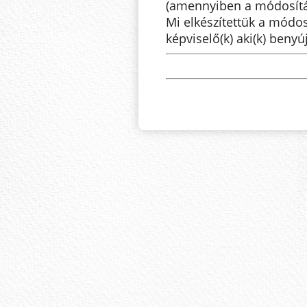
(amennyiben a módosítás
Mi elkészítettük a módos
képviselő(k) aki(k) benyú