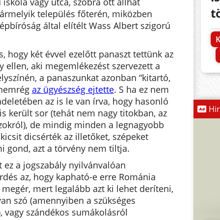
iskola vagy utca, szobra ott állhat
t
ármelyik település főterén, miközben
bíróság által elítélt Wass Albert szigorú
K
s, hogy két évvel ezelőtt panaszt tettünk az
 ellen, aki megemlékezést szervezett a
lyszínén, a panaszunkat azonban “kitartó,
 nemrég
az ügyészség ejtette
. S ha ez nem
ndeletében az is le van írva, hogy hasonló
Hi
 került sor (tehát nem nagy titokban, az
zokról), de mindig minden a legnagyobb
icsit dicsérték az illetőket, szépeket
gond, azt a törvény nem tiltja.
 ez a jogszabály nyilvánvalóan
érdés az, hogy kapható-e erre Románia
megér, mert legalább azt ki lehet deríteni,
van szó (amennyiben a szükséges
, vagy szándékos sumákolásról