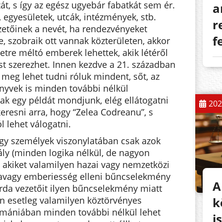
át, s így az egész ugyebár fabatkát sem ér.
a
 egyesületek, utcák, intézmények, stb.
r
zetőinek a nevét, ha rendezvényeket
f
e, szobraik ott vannak közterületen, akkor
eletre méltó emberek lehettek, akik létéről
t szerezhet. Innen kezdve a 21. században
 meg lehet tudni róluk mindent, sőt, az
nyvek is minden további nélkül
ak egy példát mondjunk, elég ellátogatni
202
ákeresni arra, hogy “Zelea Codreanu”, s
l lehet válogatni.
ogy személyek viszonylatában csak azok
bály (minden logika nélkül, de nagyon
), akiket valamilyen hazai vagy nemzetközi
- avagy emberiesség elleni bűncselekmény
A
rda vezetőit ilyen bűncselekmény miatt
k
en esetleg valamilyen köztörvényes
Romániában minden további nélkül lehet
i