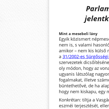
Parlam
jelent
Mint a mesebeli lány
Egyik közismert népmesé
nem is, s valami hasonló
amikor – nem kis külső
a
31/2002-es Sürgősség
szervezetek dicsőítéséne
oly módon, hogy az von
ugyanis látszólag nagyo
fogalmakat, illetve számo
büntethetővé, de ha ala
hogy nem kiskapu, egy m
Konkrétan: tiltja a Vasgá
eszméi terjesztését, elle