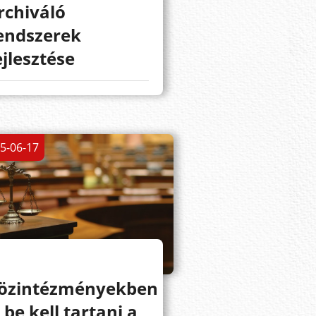
rchiváló
endszerek
ejlesztése
5-06-17
özintézményekben
s be kell tartani a