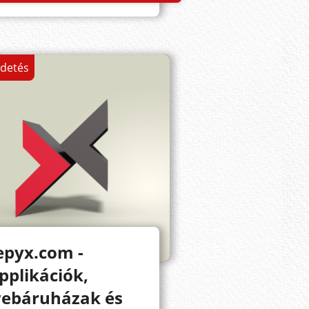
rdetés
epyx.com -
pplikációk,
ebáruházak és