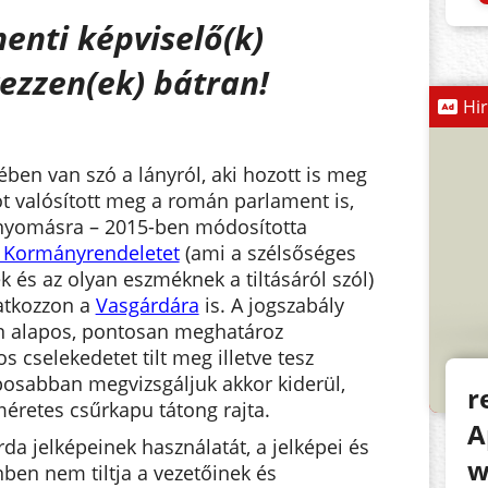
enti képviselő(k)
kezzen(ek) bátran!
Hi
ben van szó a lányról, aki hozott is meg
t valósított meg a román parlament is,
 nyomásra – 2015-ben módosította
i Kormányrendeletet
(ami a szélsőséges
k és az olyan eszméknek a tiltásáról szól)
atkozzon a
Vasgárdára
is. A jogszabály
n alapos, pontosan meghatároz
s cselekedetet tilt meg illetve tesz
posabban megvizsgáljuk akkor kiderül,
r
éretes csűrkapu tátong rajta.
A
rda jelképeinek használatát, a jelképei és
w
nben nem tiltja a vezetőinek és