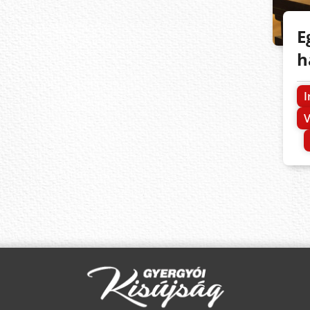
E
h
I