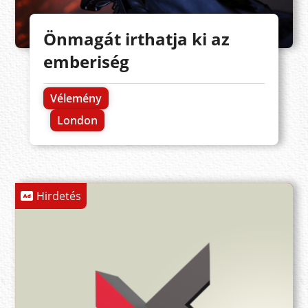
Önmagát irthatja ki az
emberiség
Vélemény
London
Hirdetés