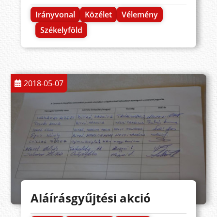
Irányvonal
Közélet
Vélemény
Székelyföld
2018-05-07
Aláírásgyűjtési akció