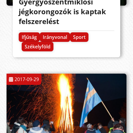
Gyergyószentmiklósi
jégkorongozók is kaptak
felszerelést
Ifjúság
Irányvonal
Sport
Székelyföld
2017-09-29