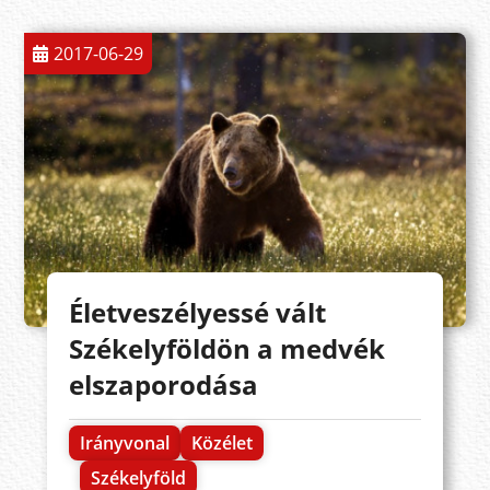
2017-06-29
Életveszélyessé vált
Székelyföldön a medvék
elszaporodása
Irányvonal
Közélet
Székelyföld