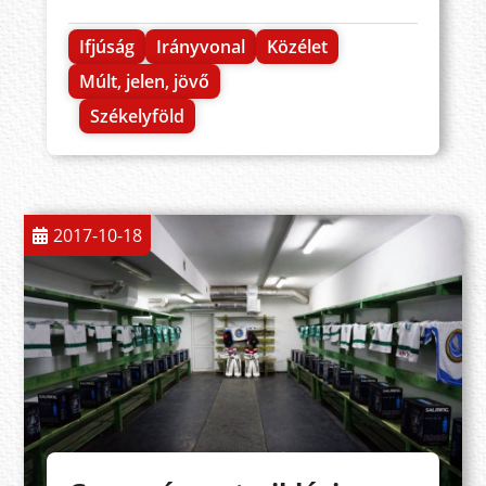
Ifjúság
Irányvonal
Közélet
Múlt, jelen, jövő
Székelyföld
2017-10-18