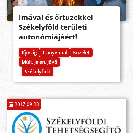
Imával és őrtüzekkel
Székelyföld területi
autonómiájáért!
Ifjúság
Irányvonal
Közélet
Múlt, jelen, jövő
Székelyföld
2017-09-23