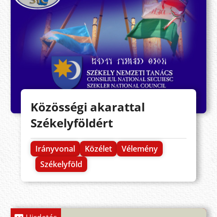
Közösségi akarattal
Székelyföldért
Irányvonal
Közélet
Vélemény
Székelyföld