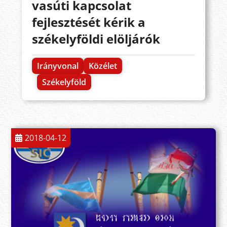
vasúti kapcsolat
fejlesztését kérik a
székelyföldi elöljárók
Irányvonal
Közélet
Székelyföld
2018-04-12