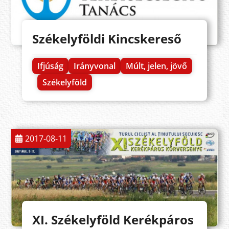
Székelyföldi Kincskereső
Ifjúság
Irányvonal
Múlt, jelen, jövő
Székelyföld
2017-08-11
XI. Székelyföld Kerékpáros