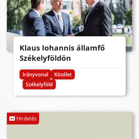
Klaus Iohannis államfő
Székelyföldön
Irányvonal
Közélet
Székelyföld
Hirdetés