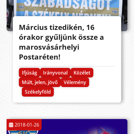
Március tizedikén, 16
órakor gyűljünk össze a
marosvásárhelyi
Postaréten!
Ifjúság
Irányvonal
Közélet
Múlt, jelen, jövő
Vélemény
Székelyföld
2018-01-26