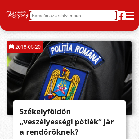
2018-06-20
Székelyföldön
„veszélyességi pótlék” jár
a rendőröknek?