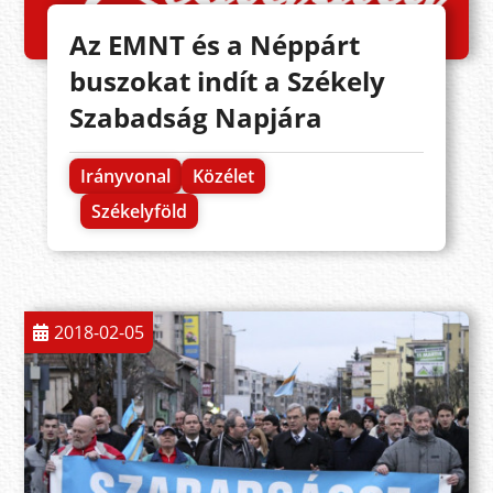
Az EMNT és a Néppárt
buszokat indít a Székely
Szabadság Napjára
Irányvonal
Közélet
Székelyföld
2018-02-05