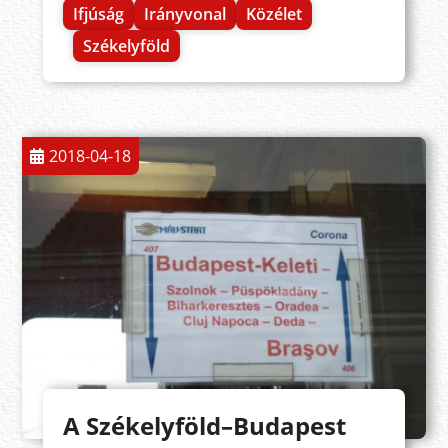
Ifjúság
Irányvonal
Közélet
Székelyföld
2018-04-18
A Székelyföld–Budapest