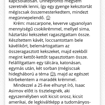
kapcsolatosan. Ünneprontó mégsem
szeretnék lenni, így egy gyenge keksztortát
mégiscsak összemesterkedtem, mindezt
megünnepelendő.
🙂
Krém: mascarpone, keverve ugyanolyan
mennyiségű csokikrémmel, mellyel sima,
háztartási kekszeket ragasztgattam össze.
Készítettem kávét, loccsantottam bele
kávélikőrt, belemártogattam az
összeragasztott kekszeket, majd ezekből
megint kettőt-kettőt tapasztottam össze.
Felállítgattam egy tálcára, katonásan,
egymás után, két sorban (mégiscsak
hidegháború a téma
🙂
), majd az egészet
körbekentem a maradék krémmel.
Mindezzel a 25 éve elhunyt író, Isaac
Asimov előtt is tisztelegnék, aki
egyszemélyben volt kicsit orosz, kicsit
amerikai, de legkiváltképp a tudományos-