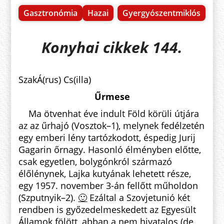
Gasztronómia
Hazai
Gyergyószentmiklós
Konyhai cikkek 144.
SzakÁ(rus) Cs(illa)
Űrmese
Ma ötvenhat éve indult Föld körüli útjára
az az űrhajó (Vosztok–1), melynek fedélzetén
egy emberi lény tartózkodott, éspedig Jurij
Gagarin őrnagy. Hasonló élményben előtte,
csak egyetlen, bolygónkról származó
élőlénynek, Lajka kutyának lehetett része,
egy 1957. november 3-án fellőtt műholdon
(Szputnyik–2).
🙂
Ezáltal a Szovjetunió két
rendben is győzedelmeskedett az Egyesült
Államok fölött, abban a nem hivatalos (de