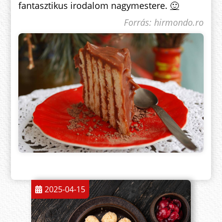
fantasztikus irodalom nagymestere.
🙂
Forrás: hirmondo.ro
2025-04-15