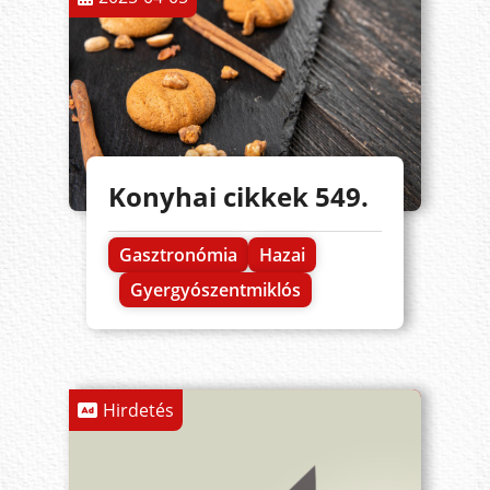
Konyhai cikkek 549.
Gasztronómia
Hazai
Gyergyószentmiklós
Hirdetés