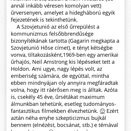
annál inkább véresen komolyan vett)
űrversenyen, am
elyet a hidegháború egyik
fejezetének is tekinthetünk.
A Szovjetunió az első űrrepülést a
kommunizmus felsőbbrendűsége
bizonyítékának tartotta (Gagarin megkapta a
Szovjetunió Hőse címet), e tényt kétségbe
vonva, tiltakozásként,1969-ben egy amerikai
űrhajós, Neil Amstrong kis lépéseket tett a
Holdon. Ami ugye, nagy lépés volt, az
emberiség számára, de egyúttal, mintha
ebben mindnyájan oly annyira megfáradtak
volna, hogy itt ráérősen meg is álltak. Azóta
is, csekély 45 éve, űrsétákat maximum
álmunkban tehetünk, esetleg tudományos-
fantasztikus filmekben élvezhetünk.
🙂
Ezért
aztán néha enyhe szkepticizmus bujkál
bennem (elnézést, bocsánat, stb.) e témával