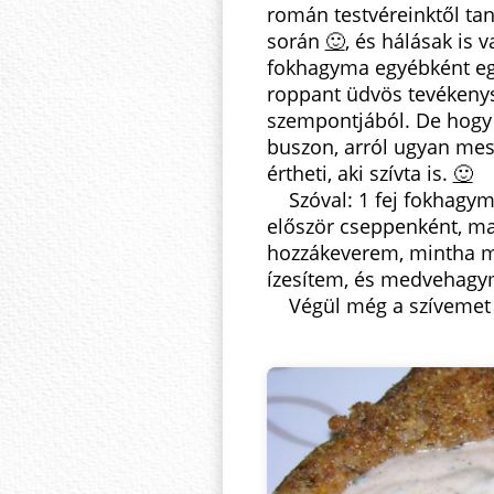
román testvéreinktől tan
során
🙂
, és hálásak is 
fokhagyma egyébként egy 
roppant üdvös tevékeny
szempontjából. De hogy m
buszon, arról ugyan mes
értheti, aki szívta is.
🙂
Szóval: 1 fej fokhagym
először cseppenként, m
hozzákeverem, mintha ma
ízesítem, és medvehagy
Végül még a szívemet i