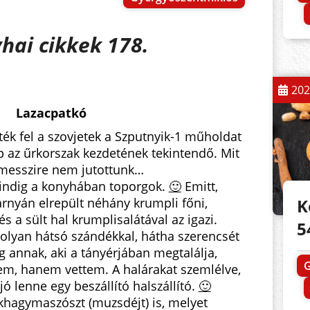
hai cikkek 178.
202
Lazacpatkó
ék fel a szovjetek a Szputnyik-1 műholdat
ap az űrkorszak kezdetének tekintendő. Mit
l messzire nem jutottunk…
ndig a konyhában toporgok.
🙂
Emitt,
K
nyán elrepült néhány krumpli főni,
s a sült hal krumplisalátával az igazi.
5
lyan hátsó szándékkal, hátha szerencsét
 annak, aki a tányérj
ában megtalálja,
em, hanem vettem. A halárakat szemlélve,
 lenne egy beszállító halszállító.
🙂
hagymaszószt (muzsdéjt) is, melyet