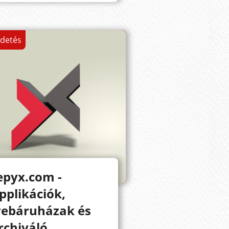
rdetés
epyx.com -
pplikációk,
ebáruházak és
rchiváló