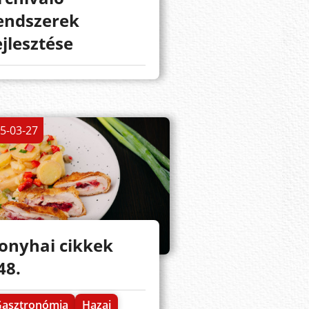
endszerek
ejlesztése
5-03-27
onyhai cikkek
48.
Gasztronómia
Hazai