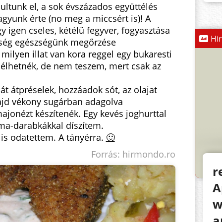
ultunk el, a sok évszázados együttélés
vagyunk érte (no meg a miccsért is)! A
igen cseles, kétélű fegyver, fogyasztása
Hi
ség egészségünk megőrzése
ilyen illat van kora reggel egy bukaresti
élhetnék, de nem teszem, mert csak az
át átpréselek, hozzáadok sót, az olajat
ajd vékony sugárban adagolva
jonézt készítenék. Egy kevés joghurttal
ma-darabkákkal díszítem.
s odatettem. A tányérra.
🙂
Forrás: hirmondo.ro
r
A
w
a