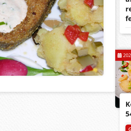
r
f
202
K
5