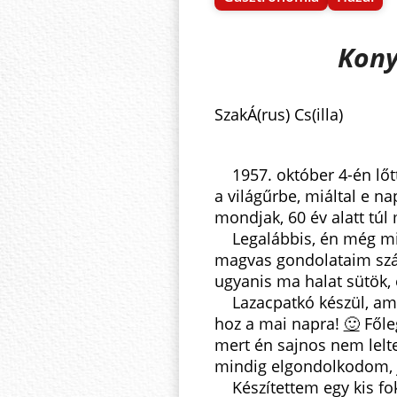
Kony
SzakÁ(rus) Cs(illa)
1957. október 4-én lőtt
a világűrbe, miáltal e n
mondjak, 60 év alatt tú
Legalábbis, én még mi
magvas gondolataim szár
ugyanis ma halat sütök, é
Lazacpatkó készül, amo
hoz a mai napra!
🙂
Főleg
mert én sajnos nem lelt
mindig elgondolkodom, jó
Készítettem egy kis fok