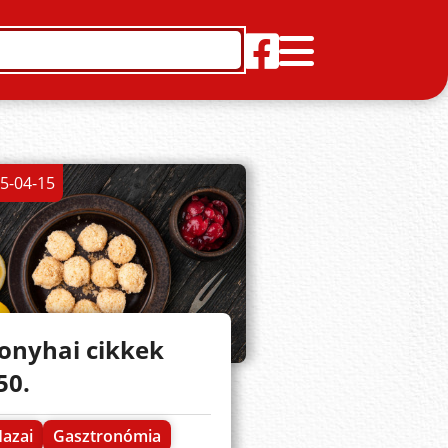
5-04-15
onyhai cikkek
50.
azai
Gasztronómia