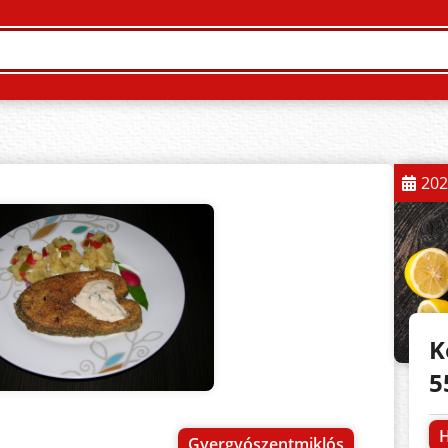
202
K
5
H
Gyergyószentmiklós