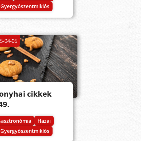
Gyergyószentmiklós
5-04-05
onyhai cikkek
49.
Gasztronómia
Hazai
Gyergyószentmiklós