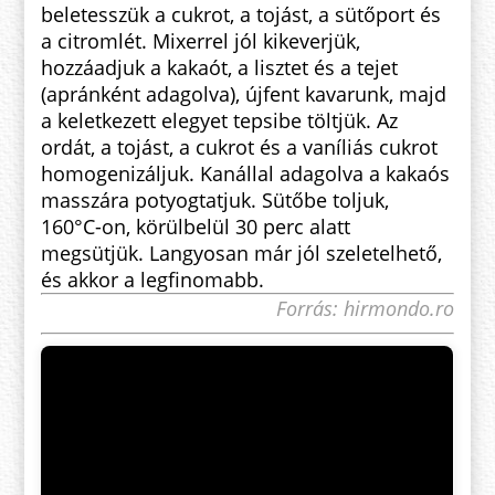
beletesszük a cukrot, a tojást, a sütőport és
a citromlét. Mixerrel jól kikeverjük,
hozzáadjuk a kakaót, a lisztet és a tejet
(apránként adagolva), újfent kavarunk, majd
a keletkezett elegyet tepsibe töltjük. Az
ordát, a tojást, a cukrot és a vaníliás cukrot
homogenizáljuk. Kanállal adagolva a kakaós
masszára potyogtatjuk. Sütőbe toljuk,
160°C-on, körülbelül 30 perc alatt
megsütjük. Langyosan már jól szeletelhető,
és akkor a legfinomabb.
Forrás: hirmondo.ro