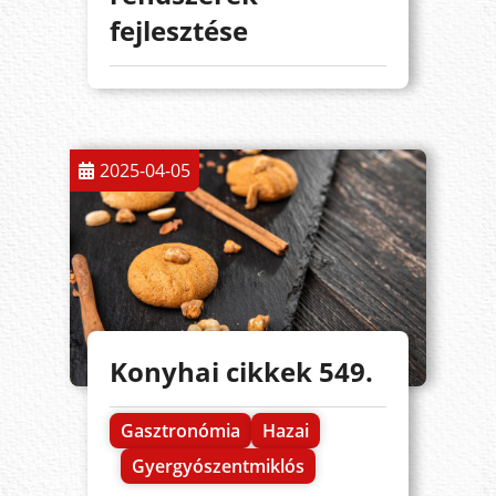
fejlesztése
2025-04-05
Konyhai cikkek 549.
Gasztronómia
Hazai
Gyergyószentmiklós