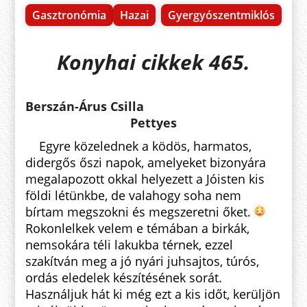
Gasztronómia
Hazai
Gyergyószentmiklós
Konyhai cikkek 465.
Berszán-Árus Csilla
Pettyes
Egyre közelednek a ködös, harmatos,
didergős őszi napok, amelyeket bizonyára
megalapozott okkal helyezett a Jóisten kis
földi létünkbe, de valahogy soha nem
bírtam megszokni és megszeretni őket.
Rokonlelkek velem e témában a birkák,
nemsokára téli lakukba térnek, ezzel
szakítván meg a jó nyári juhsajtos, túrós,
ordás eledelek készítésének sorát.
Használjuk hát ki még ezt a kis időt, kerüljön