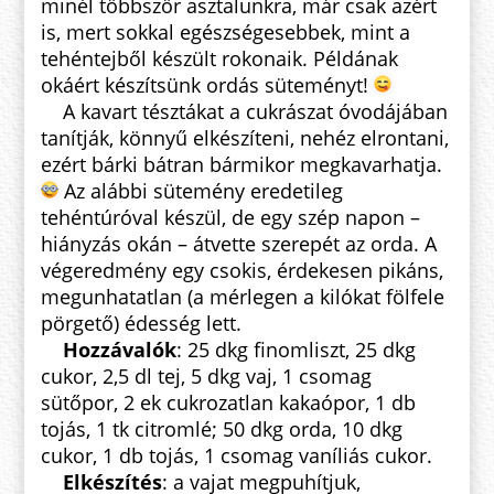
minél többször asztalunkra, már csak azért
is, mert sokkal egészségesebbek, mint a
tehéntejből készült rokonaik. Példának
okáért készítsünk ordás süteményt!
A kavart tésztákat a cukrászat óvodájában
tanítják, könnyű elkészíteni, nehéz elrontani,
ezért bárki bátran bármikor megkavarhatja.
Az alábbi sütemény eredetileg
tehéntúróval készül, de egy szép napon –
hiányzás okán – átvette szerepét az orda. A
végeredmény egy csokis, érdekesen pikáns,
megunhatatlan (a mérlegen a kilókat fölfele
pörgető) édesség lett.
Hozzávalók
: 25 dkg finomliszt, 25 dkg
cukor, 2,5 dl tej, 5 dkg vaj, 1 csomag
sütőpor, 2 ek cukrozatlan kakaópor, 1 db
tojás, 1 tk citromlé; 50 dkg orda, 10 dkg
cukor, 1 db tojás, 1 csomag vaníliás cukor.
Elkészítés
: a vajat megpuhítjuk,