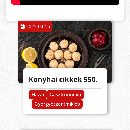
2025-04-15
Konyhai cikkek 550.
Hazai
Gasztronómia
Gyergyószentmiklós