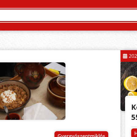
202
K
5
H
Gyergyószentmiklós