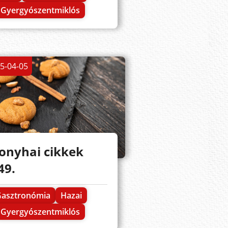
Gyergyószentmiklós
5-04-05
onyhai cikkek
49.
Gasztronómia
Hazai
Gyergyószentmiklós