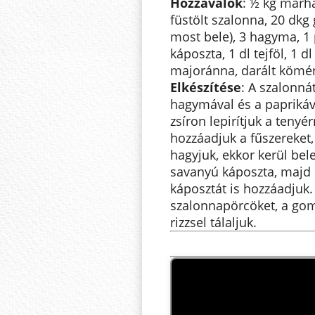
Hozzávalók
: ½ kg marh
füstölt szalonna, 20 dkg
most bele), 3 hagyma, 1 p
káposzta, 1 dl tejföl, 1 dl
majoránna, darált kömén
Elkészítése
: A szalonná
hagymával és a paprikáva
zsíron lepirítjuk a teny
hozzáadjuk a fűszereket,
hagyjuk, ekkor kerül bele
savanyú káposzta, majd
káposztát is hozzáadjuk.
szalonnapörcöket, a gombá
rizzsel tálaljuk.