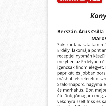
Kony
Berszán-Árus Csilla
Maros
Sokszor tapasztaltam má
Erdélyi lakomája pont a
receptjei nyomán készült
melyben az Erdélyben él
igencsak finom elegyet. 
paprikát, és jobban borso
máshol felszeletelt disz
Szalonnapörc, hagyma 
és marhahús. Bor, majorá
ételünk, jómagam meg, 
vékonyra szelt friss és 