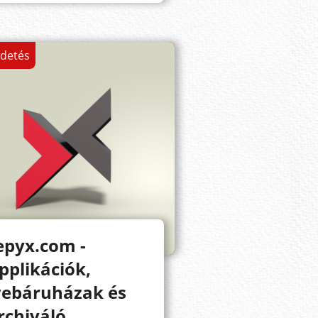
rdetés
epyx.com -
pplikációk,
ebáruházak és
rchiváló