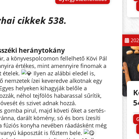
hai cikkek 538.
202
széki heránytokány
r, a könyvespolcomon fellelhető Kövi Pál
nnyira értékes, mint amennyire finomak a
 ételek.
Ilyen az alábbi eledel is,
ő nemzetek ízei keveredve alkotnak egy
Egyes helyeken kihagyják belőle a
K
zzák, néhol tejfölös habarassal sűrítik,
5
nóvesét és szivet adnak hozzá.
és
gomba pirul, majd követi őket a sertés-
nna, darált kömény, só és bors ízesíti
a fúziós konyha nevében ráadásként még
savanyú káposztát is főztem bele.