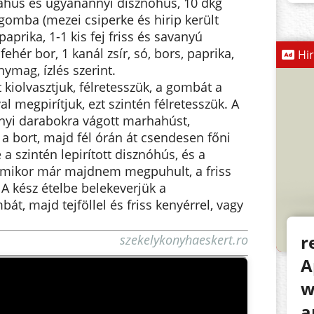
ahús és ugyanannyi disznóhús, 10 dkg
 gomba (mezei csiperke és hirip került
aprika, 1-1 kis fej friss és savanyú
 fehér bor, 1 kanál zsír, só, bors, paprika,
Hi
ymag, ízlés szerint.
t kiolvasztjuk, félretesszük, a gombát a
l megpirítjuk, ezt szintén félretesszük. A
érnyi darabokra vágott marhahúst,
 a bort, majd fél órán át csendesen főni
 a szintén lepirított disznóhús, és a
 mikor már majdnem megpuhult, a friss
 A kész ételbe belekeverjük a
t, majd tejföllel és friss kenyérrel, vagy
r
szekelykonyhaeskert.ro
A
w
a