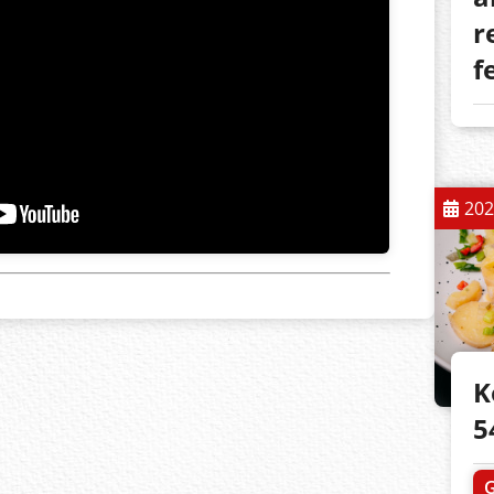
r
f
202
K
5