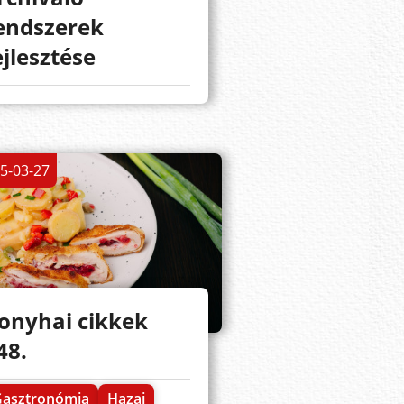
endszerek
ejlesztése
5-03-27
onyhai cikkek
48.
Gasztronómia
Hazai