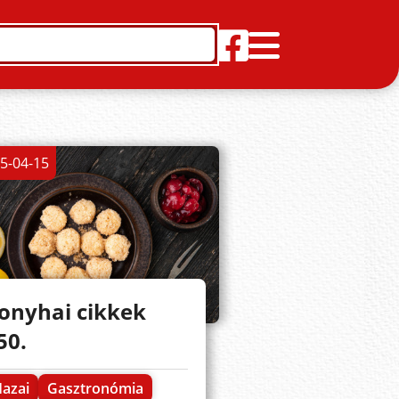
5-04-15
onyhai cikkek
50.
azai
Gasztronómia