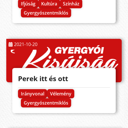
Ifjúság
Kultúra
Színház
Gyergyószentmiklós
2021-10-20
Perek itt és ott
Irányvonal
Vélemény
Gyergyószentmiklós