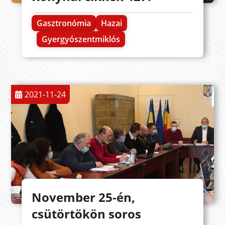
Gasztronómia
Hazai
Gyergyószentmiklós
2021-11-24
November 25-én,
csütörtökön soros