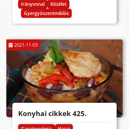
Irányvonal
Közélet
Gyergyószentmiklós
2021-11-03
Konyhai cikkek 425.
Gasztronómia
Hazai