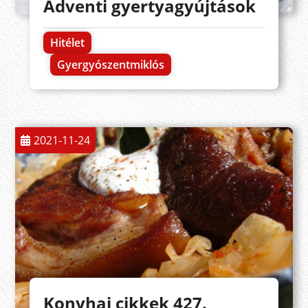
Adventi gyertyagyújtások
Hitélet
Gyergyószentmiklós
2021-11-24
Konyhai cikkek 427.