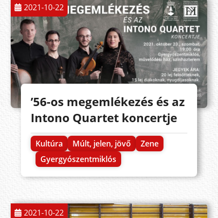
2021-10-22
’56-os megemlékezés és az
Intono Quartet koncertje
Kultúra
Múlt, jelen, jövő
Zene
Gyergyószentmiklós
2021-10-22