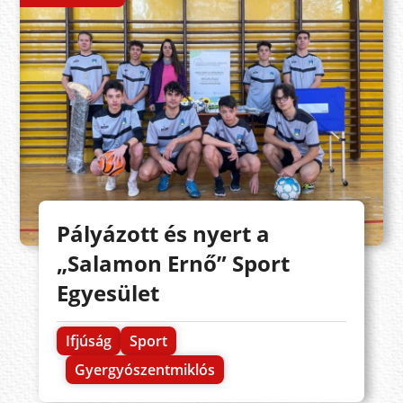
Pályázott és nyert a
„Salamon Ernő” Sport
Egyesület
Ifjúság
Sport
Gyergyószentmiklós