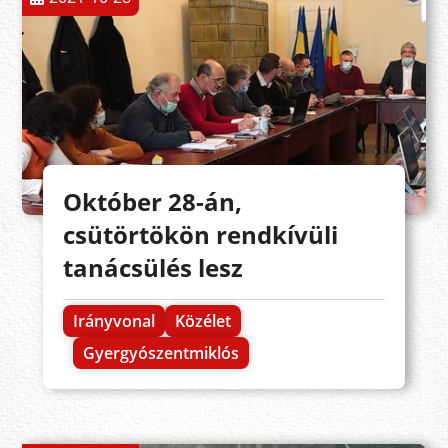
Október 28-án,
csütörtökön rendkívüli
tanácsülés lesz
Irányvonal
Közélet
Gyergyószentmiklós