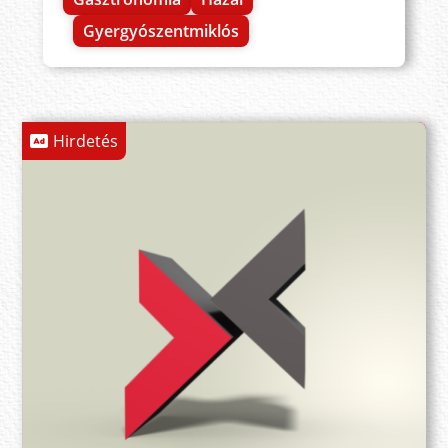
Gyergyószentmiklós
Hirdetés