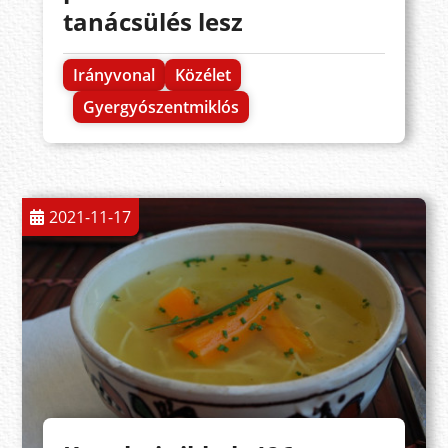
tanácsülés lesz
Irányvonal
Közélet
Gyergyószentmiklós
2021-11-17