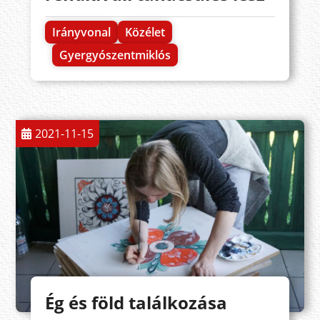
Irányvonal
Közélet
Gyergyószentmiklós
2021-11-15
Ég és föld találkozása