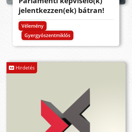
Parlamenti képviselő(k)
jelentkezzen(ek) bátran!
Vélemény
Gyergyószentmiklós
Hirdetés