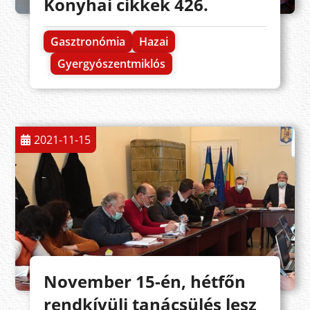
Konyhai cikkek 426.
Gasztronómia
Hazai
Gyergyószentmiklós
2021-11-15
November 15-én, hétfőn
rendkívüli tanácsülés lesz