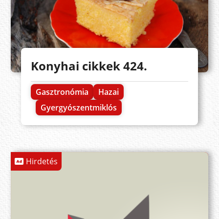
Konyhai cikkek 424.
Gasztronómia
Hazai
Gyergyószentmiklós
Hirdetés