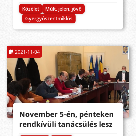
Közélet
Múlt, jelen, jövő
Gyergyószentmiklós
2021-11-04
November 5-én, pénteken
rendkívüli tanácsülés lesz