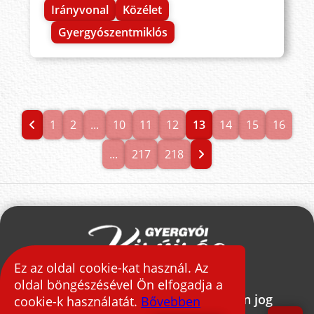
Irányvonal
Közélet
Gyergyószentmiklós
1
2
...
10
11
12
13
14
15
16
...
217
218
Ez az oldal cookie-kat használ. Az
oldal böngészésével Ön elfogadja a
2026 © Gyergyói Kisújság - Minden jog
cookie-k használatát.
Bővebben