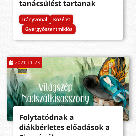
tanácsülést tartanak
Irányvonal
Közélet
Gyergyószentmiklós
2021-11-23
Folytatódnak a
diákbérletes előadások a