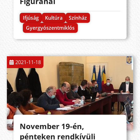
Figuránál
Ifjúság
Kultúra
Színház
Gyergyószentmiklós
2021-11-18
November 19-én,
pénteken rendkívüli