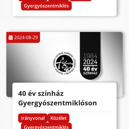
Gyergyószentmiklós
2024-08-29
40 év színház
Gyergyószentmiklóson
Irányvonal
Közélet
Gyergyószentmiklós