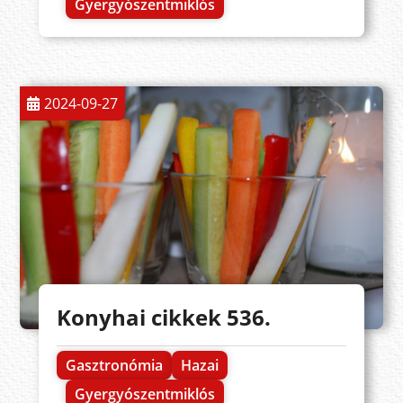
Gyergyószentmiklós
2024-09-27
Konyhai cikkek 536.
Gasztronómia
Hazai
Gyergyószentmiklós