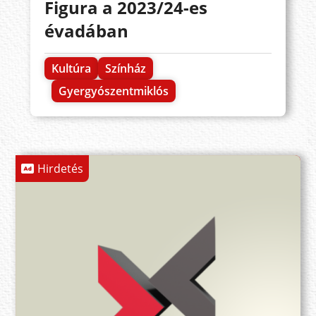
Figura a 2023/24-es
évadában
Kultúra
Színház
Gyergyószentmiklós
Hirdetés