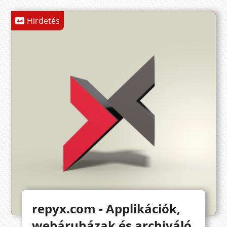
Hirdetés
repyx.com - Applikációk,
webáruházak és archiváló