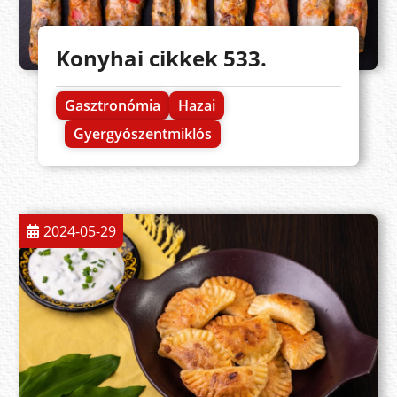
Konyhai cikkek 533.
Gasztronómia
Hazai
Gyergyószentmiklós
2024-05-29