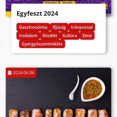
Egyfeszt 2024
Gasztronómia
Ifjúság
Irányvonal
Irodalom
Közélet
Kultúra
Zene
Gyergyószentmiklós
2024-06-06