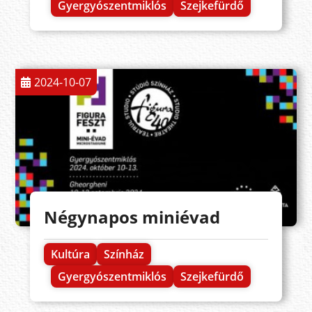
Gyergyószentmiklós
Szejkefürdő
2024-10-07
Négynapos miniévad
Kultúra
Színház
Gyergyószentmiklós
Szejkefürdő