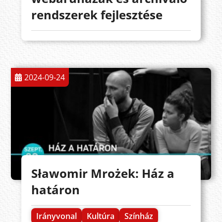
rendszerek fejlesztése
2024-09-24
Sławomir Mrożek: Ház a
határon
Irányvonal
Kultúra
Színház