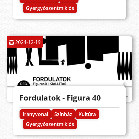
Gyergyószentmiklós
2024-12-19
Fordulatok - Figura 40
Irányvonal
Színház
Kultúra
Gyergyószentmiklós