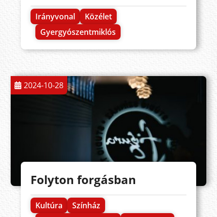
Irányvonal
Közélet
Gyergyószentmiklós
2024-10-28
Folyton forgásban
Kultúra
Színház