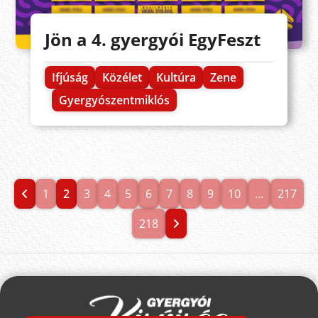
Jön a 4. gyergyói EgyFeszt
Ifjúság
Közélet
Kultúra
Zene
Gyergyószentmiklós
1
2
3
4
5
6
7
8
9
10
...
217
218