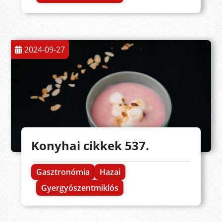
2024-09-27
Konyhai cikkek 537.
Gasztronómia
Hazai
Gyergyószentmiklós