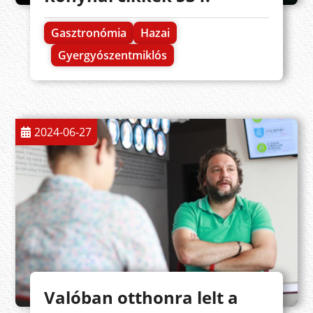
Gasztronómia
Hazai
Gyergyószentmiklós
2024-06-27
Valóban otthonra lelt a