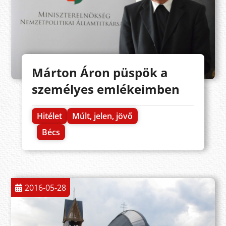
Márton Áron püspök a
személyes emlékeimben
Hitélet
Múlt, jelen, jövő
Bécs
2016-05-28