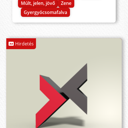
Múlt, jelen, jövő
Zene
Gyergyócsomafalva
Hirdetés