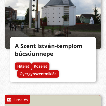
A Szent István-templom
búcsúünnepe
Hitélet
Közélet
Gyergyószentmiklós
Hirdetés