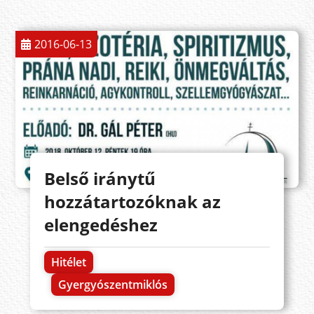
2016-06-13
Belső iránytű
hozzátartozóknak az
elengedéshez
Hitélet
Gyergyószentmiklós