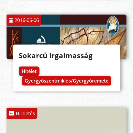
2016-06-06
Sokarcú irgalmasság
Hitélet
Gyergyószentmiklós/Gyergyóremete
Hirdetés