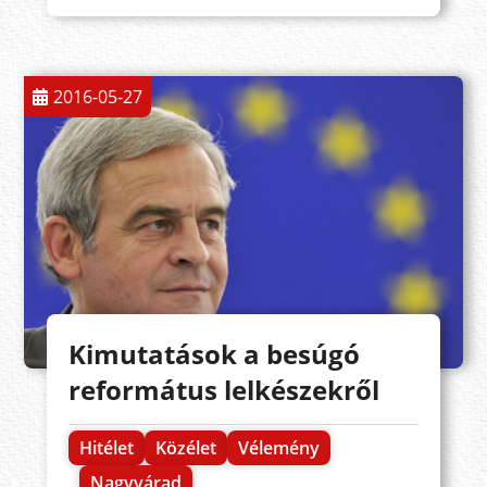
2016-05-27
Kimutatások a besúgó
református lelkészekről
Hitélet
Közélet
Vélemény
Nagyvárad