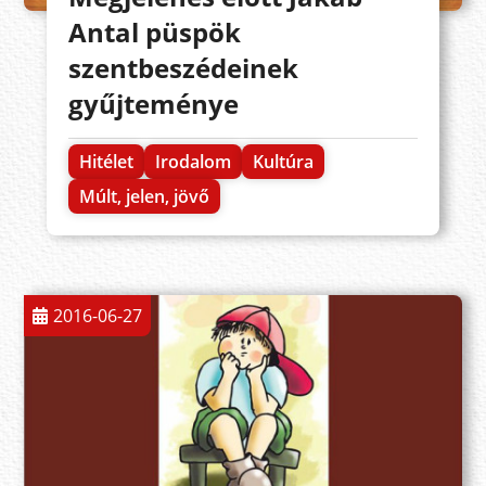
Antal püspök
szentbeszédeinek
gyűjteménye
Hitélet
Irodalom
Kultúra
Múlt, jelen, jövő
2016-06-27