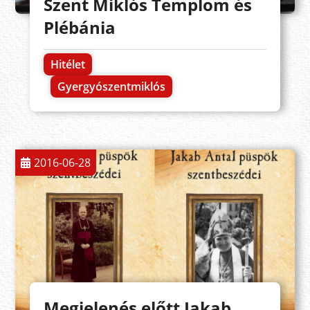
Szent Miklós Templom és
Plébánia
Hitélet
Gyergyószentmiklós
2016-06-28
Megjelenés előtt Jakab