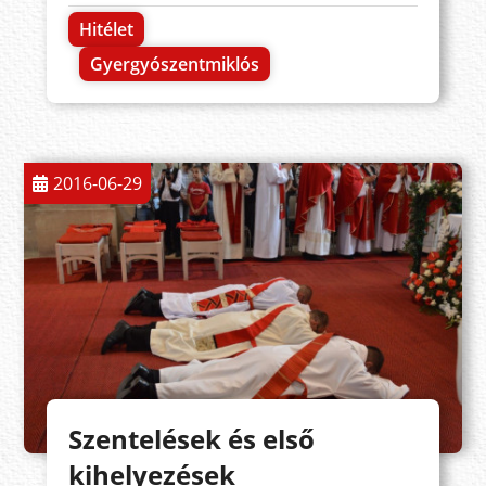
Hitélet
Gyergyószentmiklós
2016-06-29
Szentelések és első
kihelyezések