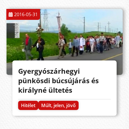
2016-05-31
Gyergyószárhegyi
pünkösdi búcsújárás és
királyné ültetés
Hitélet
Múlt, jelen, jövő