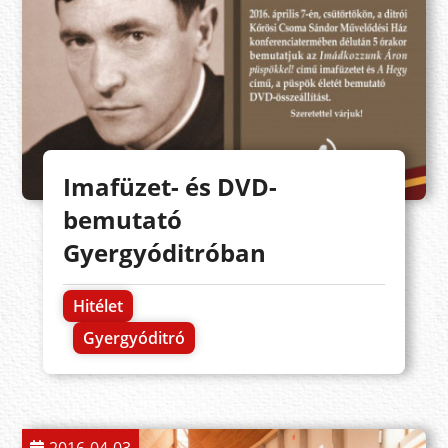
Imafüzet- és DVD-
bemutató
Gyergyóditróban
Hitélet
Gyergyóditró
2016-04-03