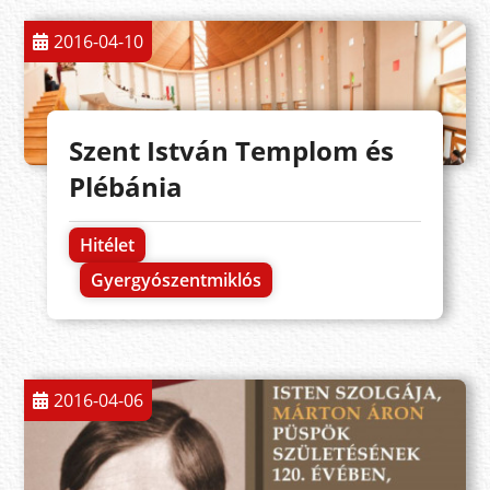
2016-04-10
Szent István Templom és
Plébánia
Hitélet
Gyergyószentmiklós
2016-04-06