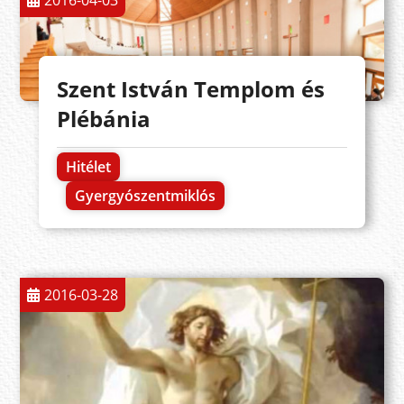
Szent István Templom és
Plébánia
Hitélet
Gyergyószentmiklós
2016-03-28