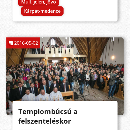
Múlt, jelen, jövő
Kárpát-medence
2016-05-02
Templombúcsú a
felszenteléskor