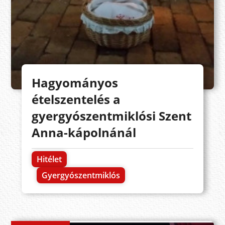
Hagyományos
ételszentelés a
gyergyószentmiklósi Szent
Anna-kápolnánál
Hitélet
Gyergyószentmiklós