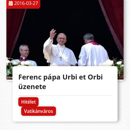
2016-03-27
Ferenc pápa Urbi et Orbi
üzenete
Hitélet
Vatikánváros