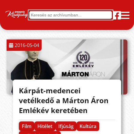
2016-05-04
Kárpát-medencei
vetélkedő a Márton Áron
Emlékév keretében
Film
Hitélet
Ifjúság
Kultúra