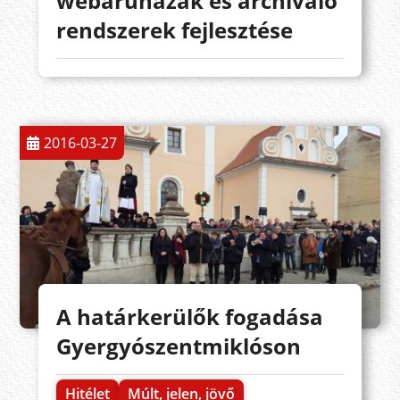
webáruházak és archiváló
rendszerek fejlesztése
2016-03-27
A határkerülők fogadása
Gyergyószentmiklóson
Hitélet
Múlt, jelen, jövő