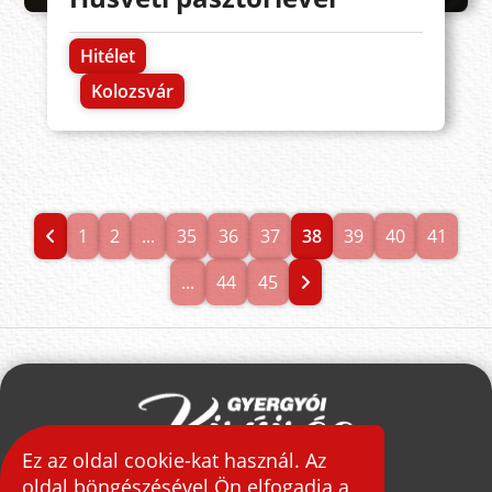
Hitélet
Kolozsvár
1
2
...
35
36
37
38
39
40
41
...
44
45
Ez az oldal cookie-kat használ. Az
oldal böngészésével Ön elfogadja a