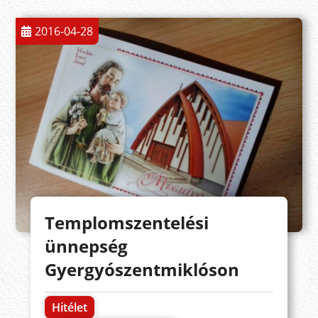
2016-04-28
Templomszentelési
ünnepség
Gyergyószentmiklóson
Hitélet