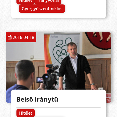
Hitélet
Irányvonal
Gyergyószentmiklós
2016-04-18
Belső Iránytű
Hitélet