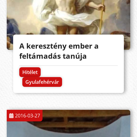
A keresztény ember a
feltámadás tanúja
Hitélet
Gyulafehérvár
2016-03-27