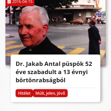
2016-04-15
Dr. Jakab Antal püspök 52
éve szabadult a 13 évnyi
börtönrabságból
Hitélet
Múlt, jelen, jövő