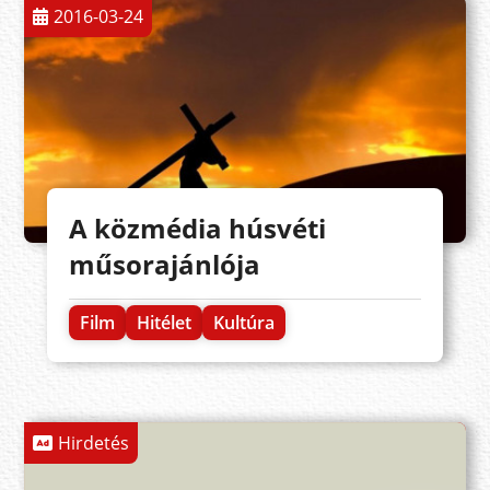
2016-03-24
A közmédia húsvéti
műsorajánlója
Film
Hitélet
Kultúra
Hirdetés