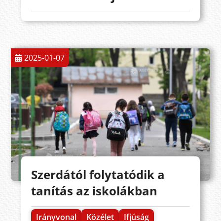
2025-01-07
Szerdától folytatódik a
tanítás az iskolákban
Irányvonal
Közélet
Ifjúság