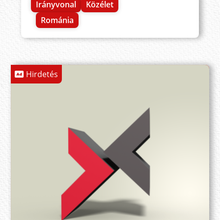
Irányvonal
Közélet
Románia
Hirdetés