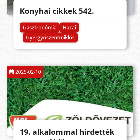
Konyhai cikkek 542.
Gasztronómia
Hazai
Gyergyószentmiklós
2025-02-10
19. alkalommal hirdették