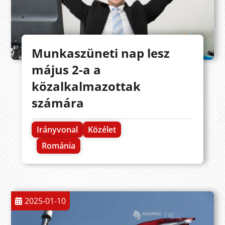
Munkaszüneti nap lesz
május 2-a a
közalkalmazottak
számára
Irányvonal
Közélet
Románia
2025-01-10