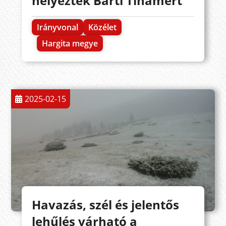
helyezték Barti Tihamért
Irányvonal
Közélet
Hargita megye
2025-02-15
Havazás, szél és jelentős
lehűlés várható a