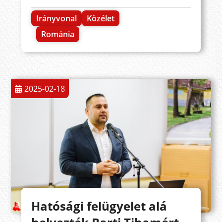
Irányvonal
Közélet
Románia
2025-02-18
Hatósági felügyelet alá