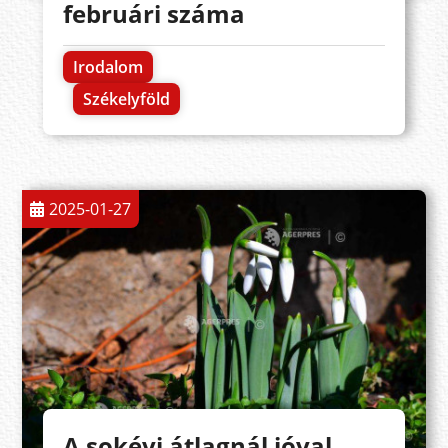
februári száma
Irodalom
Székelyföld
2025-01-27
A sokévi átlagnál jóval