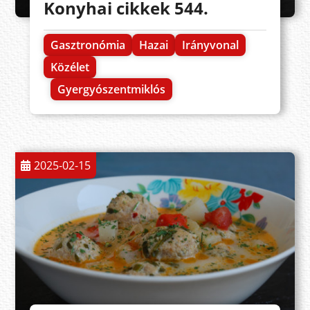
Konyhai cikkek 544.
Gasztronómia
Hazai
Irányvonal
Közélet
Gyergyószentmiklós
2025-02-15