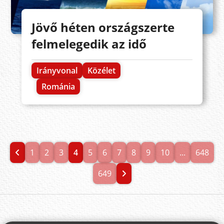
Jövő héten országszerte
felmelegedik az idő
Irányvonal
Közélet
Románia
1
2
3
4
5
6
7
8
9
10
...
648
649