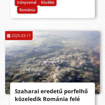
Irányvonal
Közélet
Románia
2025-03-11
Szaharai eredetű porfelhő
közeledik Románia felé