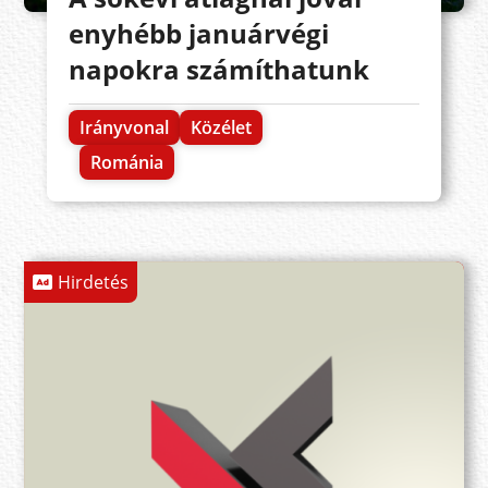
enyhébb januárvégi
napokra számíthatunk
Irányvonal
Közélet
Románia
Hirdetés