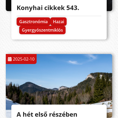
Konyhai cikkek 543.
Gasztronómia
Hazai
Gyergyószentmiklós
2025-02-10
A hét első részében