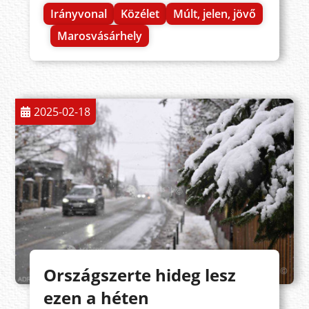
Irányvonal
Közélet
Múlt, jelen, jövő
Marosvásárhely
2025-02-18
Országszerte hideg lesz
ezen a héten