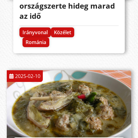
országszerte hideg marad
az idő
Irányvonal
Közélet
Románia
2025-02-10